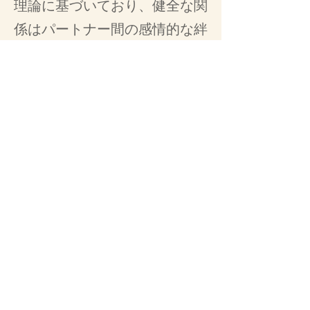
理論に基づいており、健全な関
係はパートナー間の感情的な絆
の強さに基づいて構築されると
いう理解を元に形成します。
強い感情的な絆があれば、個人
はパートナーとの安全と安心、
つまり「安全な愛着」を見出
し、関係における信頼を築き、
あらゆる種類の対立や問題を乗
り越えることができます。 し
っかりと結ばれたパートナーが
いれば、人は真の表現の自由、
健康と活力、そして最もありの